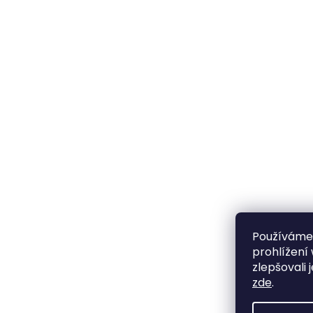
Doprava a platba
Potrav
O nás
Vitamí
Nevyzvednutá dobírka
Výprod
Používáme
prohlížení
zlepšovali 
zde
.