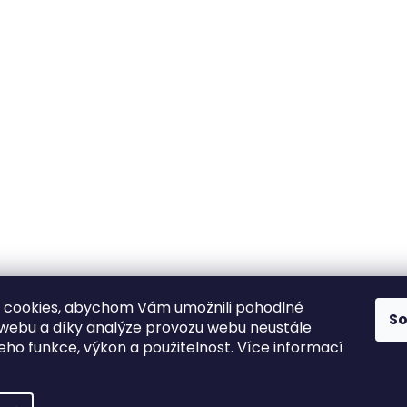
Vývoj
1500
do
iny a čaje
a
Kč
24
ny, minerály
výroba
ho
výhradně
ej
v
ČR
Garance
spokojenosti
Můžete
vrátit
do
30
dnů
 cookies, abychom Vám umožnili pohodlné
S
 webu a díky analýze provozu webu neustále
jeho funkce, výkon a použitelnost. Více informací