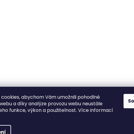
a
Kč
24
ny, minerály
výroba
ho
výhradně
ej
v
ČR
Garance
spokojenosti
Můžete
vrátit
do
30
dnů
 cookies, abychom Vám umožnili pohodlné
S
 webu a díky analýze provozu webu neustále
jeho funkce, výkon a použitelnost. Více informací
ní
vyhrazena.