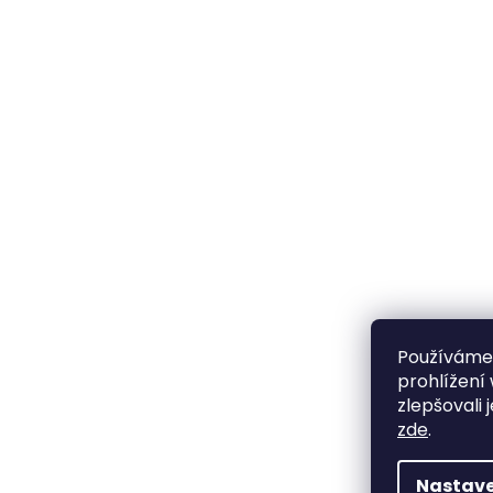
O nás
Vitamí
Nevyzvednutá dobírka
Výprod
Používáme
prohlížení
zlepšovali 
zde
.
Nastave
Copyright 2026
Inspyre s.r.o.
. Všechna práva 